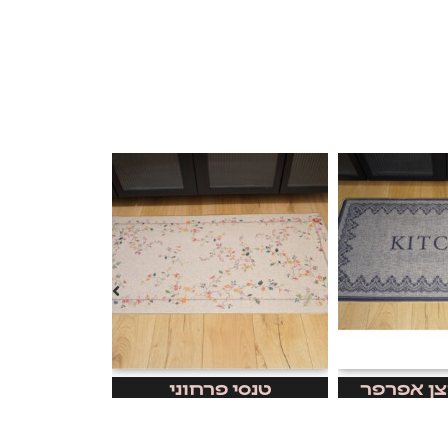
צן אפרפר
טנסי פרחוני
שטיחון ק