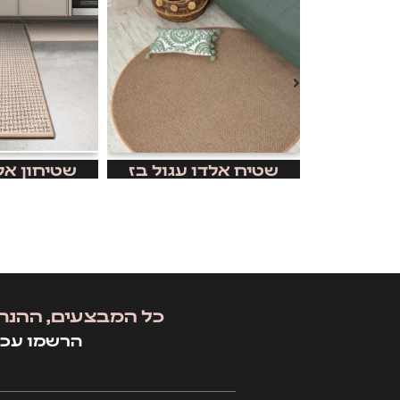
קונוס
שטיח אלדו עגול בז
שטיחון אל
כל המבצעים, ההנח
הרשמו עכש