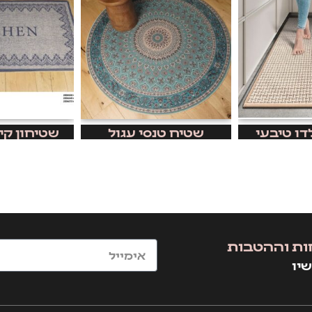
דו טיבעי
שטיח טנסי עגול
שטיחון קי
ות וההטבות
יו