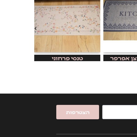
צן אפרפר
טנסי פרחוני
שטיחון ק
הצטרפות